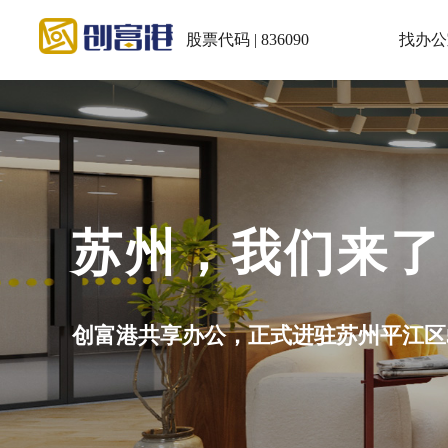
股票代码 | 836090
找办公
会议室：5~30
小程序充值积分再预订享5.5折！