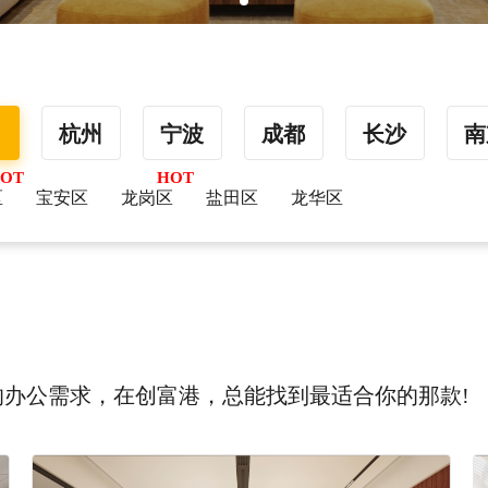
圳
杭州
宁波
成都
长沙
南
区
宝安区
龙岗区
盐田区
龙华区
办公需求，在创富港，总能找到最适合你的那款!