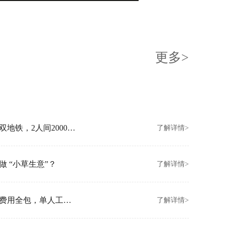
更多>
创富港北京朝阳新店开业！坐拥亚运村双地铁，2人间2000元/月起
了解详情>
 “小草生意”？
了解详情>
创富港香港金钟新店开业！拎包入驻、费用全包，单人工位3000/月
了解详情>