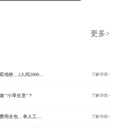
更多>
创富港北京朝阳新店开业！坐拥亚运村双地铁，2人间2000元/月起
了解详情>
 “小草生意”？
了解详情>
创富港香港金钟新店开业！拎包入驻、费用全包，单人工位3000/月
了解详情>