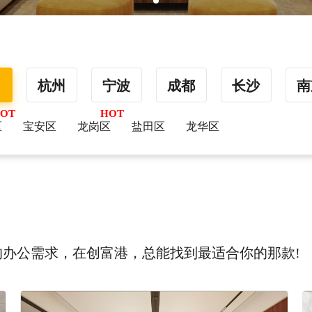
圳
杭州
宁波
成都
长沙
南
区
宝安区
龙岗区
盐田区
龙华区
办公需求，在创富港，总能找到最适合你的那款!