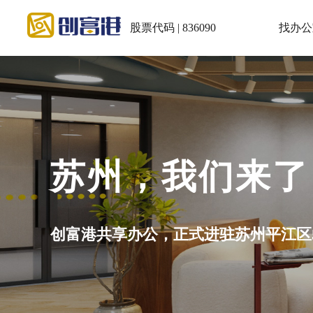
股票代码 | 836090
找办公
会议室：5~30
小程序充值积分再预订享5.5折！