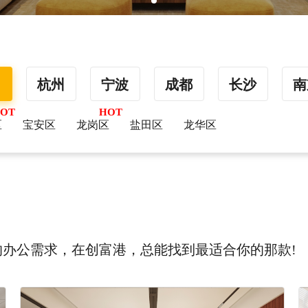
圳
杭州
宁波
成都
长沙
南
区
宝安区
龙岗区
盐田区
龙华区
办公需求，在创富港，总能找到最适合你的那款!