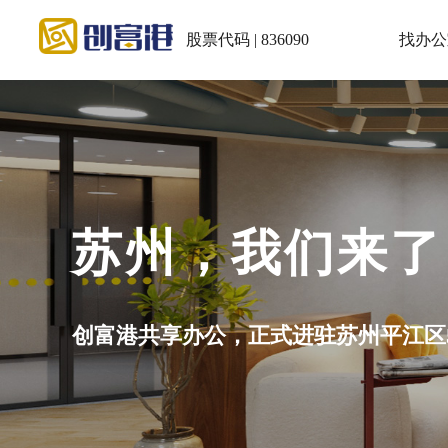
股票代码 | 836090
找办公
会议室：5~30
小程序充值积分再预订享5.5折！