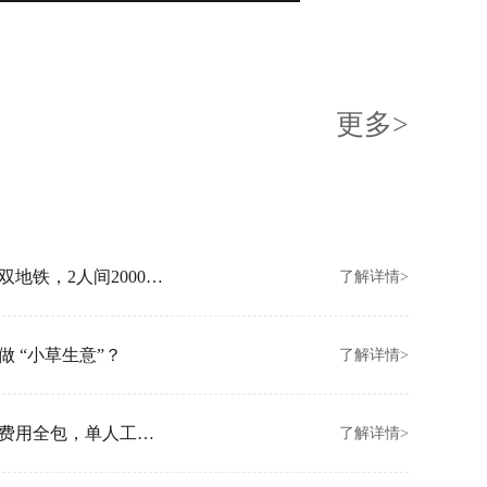
更多>
创富港北京朝阳新店开业！坐拥亚运村双地铁，2人间2000元/月起
了解详情>
 “小草生意”？
了解详情>
创富港香港金钟新店开业！拎包入驻、费用全包，单人工位3000/月
了解详情>